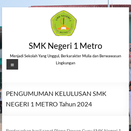
Skip
to
content
SMK Negeri 1 Metro
Menjadi Sekolah Yang Unggul, Berkarakter Mulia dan Berwawasan
Menu
Lingkungan
PENGUMUMAN KELULUSAN SMK
NEGERI 1 METRO Tahun 2024
Berdasarkan hasil rapat Pleno Dewan Guru SMK Negeri 1